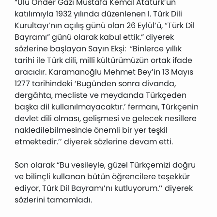
“Ulu Önder Gazi Mustafa Kemal Atatürk’ün
katılımıyla 1932 yılında düzenlenen I. Türk Dili
Kurultayı’nın açılış günü olan 26 Eylül’ü, “Türk Dil
Bayramı” günü olarak kabul ettik.” diyerek
sözlerine başlayan Sayın Ekşi: “Binlerce yıllık
tarihi ile Türk dili, millî kültürümüzün ortak ifade
aracıdır. Karamanoğlu Mehmet Bey’in 13 Mayıs
1277 tarihindeki ‘Bugünden sonra divanda,
dergâhta, mecliste ve meydanda Türkçeden
başka dil kullanılmayacaktır.’ fermanı, Türkçenin
devlet dili olması, gelişmesi ve gelecek nesillere
nakledilebilmesinde önemli bir yer teşkil
etmektedir.’’ diyerek sözlerine devam etti.
Son olarak “Bu vesileyle, güzel Türkçemizi doğru
ve bilinçli kullanan bütün öğrencilere teşekkür
ediyor, Türk Dil Bayramı’nı kutluyorum.’’ diyerek
sözlerini tamamladı.