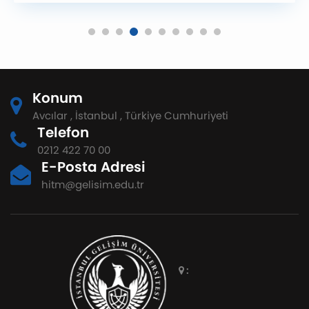
Konum
Avcılar , İstanbul , Türkiye Cumhuriyeti
Telefon
0212 422 70 00
E-Posta Adresi
hitm@gelisim.edu.tr
: